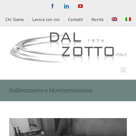
Skip
Facebook
LinkedIn
YouTube
to
content
Chi Siamo
Lavora con noi
Contatti
Novità
Sollevamento e Movimentazione