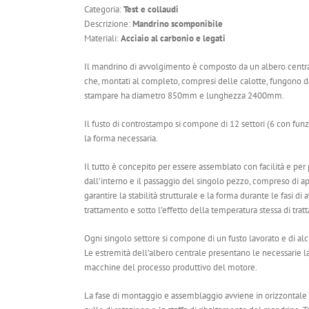
Categoria:
Test e collaudi
Descrizione:
Mandrino scomponibile
Materiali:
Acciaio al carbonio e legati
Il mandrino di avvolgimento è composto da un albero centrale,
che, montati al completo, compresi delle calotte, fungono d
stampare ha diametro 850mm e lunghezza 2400mm.
Il fusto di controstampo si compone di 12 settori (6 con fu
la forma necessaria.
Il tutto è concepito per essere assemblato con facilità e 
dall’interno e il passaggio del singolo pezzo, compreso di a
garantire la stabilità strutturale e la forma durante le fasi 
trattamento e sotto l’effetto della temperatura stessa di tra
Ogni singolo settore si compone di un fusto lavorato e di al
Le estremità dell’albero centrale presentano le necessarie la
macchine del processo produttivo del motore.
La fase di montaggio e assemblaggio avviene in orizzontale co