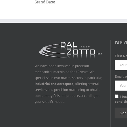
Stand Base
ISCRIV
First N
We have been involved in precision
mechanical machining for 45 years. We
Email a
specialise in two macro-sectors in particular,
Industrial and Aerospace
, offering several
services and precision machining to obtain
completely finished products according to
I ha
conditi
your specific needs.