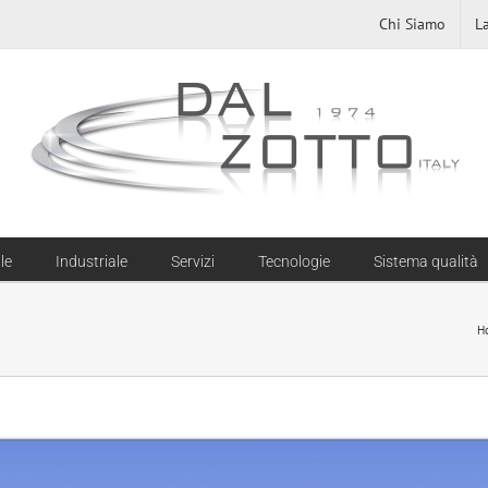
Chi Siamo
L
le
Industriale
Servizi
Tecnologie
Sistema qualità
H