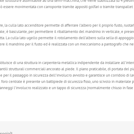
ale struttura è assimilabile ad una semi-macchina, che viene stabilizzata su 4 piedini
può essere movimentata con carroponte tramite appositi golfari o tramite transpallet
are, la culla lato accenditore permette di afferrare l’albero per il proprio fusto, ruotar
e; è basculante, per permettere il ribaltamento del mandrino in verticale, e prese
ta. La culla lato ugello permette il rotolamento dell’albero sulla sella di appoggio 
ggere il mandrino per il fusto ed è realizzata con un meccanismo a pantografo che ne
tituisce di una struttura in carpenteria metallica indipendente da installare all’inte
ntili strutturali commerciali ancorato al piede. Il piano praticabile, di portata del pi
per il passaggio in sicurezza dell’involucro avvolto e garantisce un corridoio di la
foro centrale è presente un battipiede di sicurezza fisso, uno scivolo in materiale p
danneggi l’involucro realizzato e un tappo di sicurezza (normalmente chiuso in fase 
social!