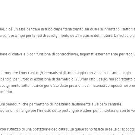
 cioè un asse centrale in tubo carpenteria tornito sul quale si innestano i settori 
a controstampo per le fasi di avvolgimento dell’involucro del motore. L’involucro d
nzione di chiave e 6 con funzione di controchiave), sagomati esternamente per ragg
per permettere i meccanismi/cinematismi di smontaggio con vincolo, lo smontaggio
ppendici per il foro di estrazione di diametro di 280mm lato ugello, ma soprattutto 
di avvolgimento sotto il carico generato dalle pressioni dei materiali compositi nei pro
ttamento.
cuni pendolini che permettono di incastrarlo saldamente all’albero centrale.
vorazioni e flange per l’innesto delle prolunghe e alberi per l’interfaccia, con le va
n l’utilizzo di una postazione dedicata sulla quale sono fissate la sella di appoggi