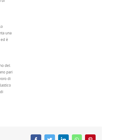
 di
lo
nta una
ed è
rno del
ano pari
voro di
lastico
di
Facebook
Twitter
LinkedIn
WhatsApp
Pinterest