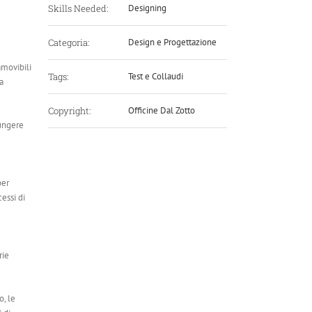
Skills Needed:
Designing
Categoria:
Design e Progettazione
amovibili
Tags:
Test e Collaudi
a
Copyright:
Officine Dal Zotto
iungere
per
cessi di
rie
o, le