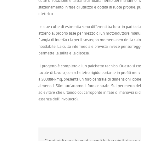
culle di rotazione e la staffa di ribaltamento del mandrino. T
stazionamento in fase di utilizzo e dotata di ruote proprie, 
elettrico.
Le due culle di estremità sono differenti tra loro: in particol
attorno al proprio asse per mezzo di un motoriduttore manual
flangia di interfaccia per il sostegno momentaneo della calot
ribaltabile. La culla intermedia è prevista invece per sorre
permette la salita e la discesa.
Il progetto è completo di un palchetto tecnico. Questo si cos
locale di lavoro, con scheletro rigido portante in profili merca
a 500daN/mq, presenta un foro centrale di dimensioni idonee 
almeno 1.50m tutt’attorno il foro centrale. Sul perimetro del 
ad evitare che urtando col carroponte in fase di manovra si 
assenza dell’involucro).
Condividi questo post, scegli la tua piattaforma 