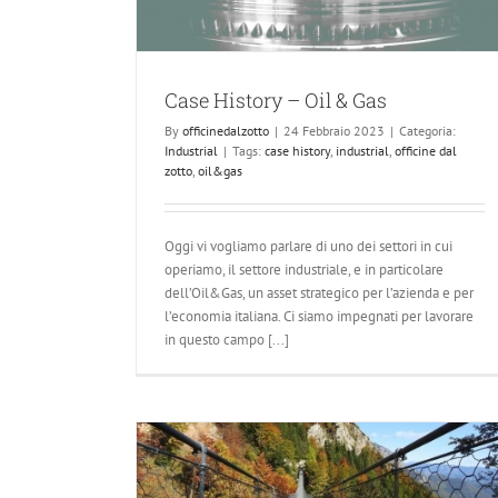
& Gas
La formazione per il successo aziend
Formazione
Case History – Oil & Gas
By
officinedalzotto
|
24 Febbraio 2023
|
Categoria:
Industrial
|
Tags:
case history
,
industrial
,
officine dal
zotto
,
oil&gas
Oggi vi vogliamo parlare di uno dei settori in cui
operiamo, il settore industriale, e in particolare
dell’Oil&Gas, un asset strategico per l’azienda e per
l’economia italiana. Ci siamo impegnati per lavorare
in questo campo [...]