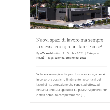
mpre la stessa
cose!
Nuovi spazi di lavoro ma sempre
la stessa energia nel fare le cose!
By
officinedalzotto
|
21 Ottobre 2021
|
Categoria:
Novità
|
Tags:
azienda
,
officine dal zotto
Ve lo avevamo già anticipato lo scorso anno, a lavori
in corso, ora possiamo finalmente raccontarvi dei
lavori di ristrutturazione che sono stati effettuati
nell’area dedicata agli uffici. La palazzina precedente
è stata demolita completamente [...]