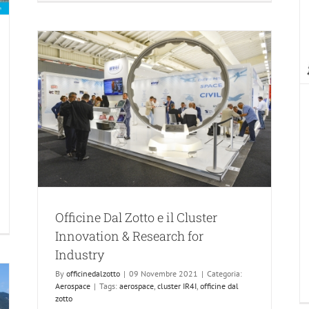
Officine Dal Zotto a fianco di Alca
Technology
Industrial
on &
Officine Dal Zotto e il Cluster
Innovation & Research for
Industry
By
officinedalzotto
|
09 Novembre 2021
|
Categoria:
Aerospace
|
Tags:
aerospace
,
cluster IR4I
,
officine dal
zotto