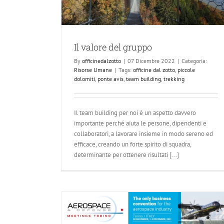
ppo
Incontro con il Cluster IR4I
Il valore del gruppo
Eventi
By
officinedalzotto
|
07 Dicembre 2022
|
Categoria:
Risorse Umane
|
Tags:
officine dal zotto
,
piccole
dolomiti
,
ponte avis
,
team building
,
trekking
Il team building per noi è un aspetto davvero
importante perché aiuta le persone, dipendenti e
collaboratori, a lavorare insieme in modo sereno ed
efficace, creando un forte spirito di squadra,
determinante per ottenere risultati [...]
ting Torino