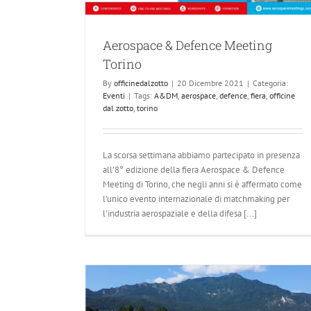
Aerospace & Defence Meeting
Torino
By
officinedalzotto
|
20 Dicembre 2021
|
Categoria:
Eventi
|
Tags:
A&DM
,
aerospace
,
defence
,
fiera
,
officine
dal zotto
,
torino
Officine Dal Zotto e il Cluster Innovati
Research for Industry
Aerospace
La scorsa settimana abbiamo partecipato in presenza
all’8° edizione della fiera Aerospace & Defence
Meeting di Torino, che negli anni si è affermato come
l’unico evento internazionale di matchmaking per
l'industria aerospaziale e della difesa [...]