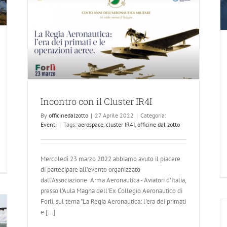
Banca-dati online Total Materia
Eventi
Servizi
Incontro con il Cluster IR4I
By
officinedalzotto
|
27 Aprile 2022
|
Categoria:
Eventi
|
Tags:
aerospace
,
cluster IR4I
,
officine dal zotto
Mercoledì 23 marzo 2022 abbiamo avuto il piacere
di partecipare all’evento organizzato
dall’Associazione Arma Aeronautica - Aviatori d'Italia,
presso l'Aula Magna dell'Ex Collegio Aeronautico di
Forlì, sul tema "La Regia Aeronautica: l'era dei primati
e [...]