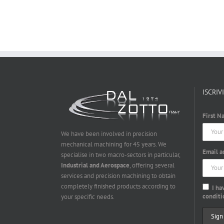
ISCRIV
First N
We have been involved in precision
mechanical machining for 45 years. We
Email a
specialise in two macro-sectors in particular,
Industrial and Aerospace
, offering several
services and precision machining to obtain
completely finished products according to
I ha
conditi
your specific needs.