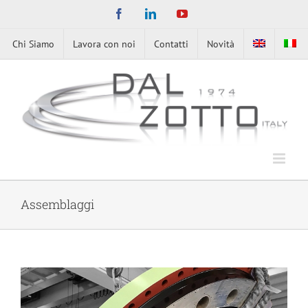
Skip
Facebook
LinkedIn
YouTube
to
content
Chi Siamo
Lavora con noi
Contatti
Novità
Assemblaggi