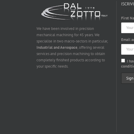
ISCRIV
First N
We have been involved in precision
mechanical machining for 45 years. We
Email a
specialise in two macro-sectors in particular,
Industrial and Aerospace
, offering several
services and precision machining to obtain
completely finished products according to
I ha
conditi
your specific needs.