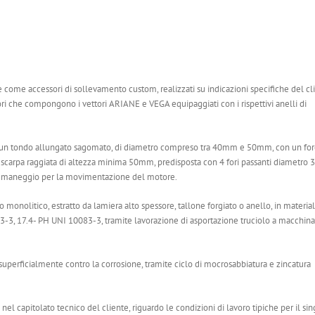
e come accessori di sollevamento custom, realizzati su indicazioni specifiche del cl
ri che compongono i vettori ARIANE e VEGA equipaggiati con i rispettivi anelli di
 a un tondo allungato sagomato, di diametro compreso tra 40mm e 50mm, con un fo
carpa raggiata di altezza minima 50mm, predisposta con 4 fori passanti diametr
i di maneggio per la movimentazione del motore.
 monolitico, estratto da lamiera alto spessore, tallone forgiato o anello, in materia
, 17.4- PH UNI 10083-3, tramite lavorazione di asportazione truciolo a macchina
e superficialmente contro la corrosione, tramite ciclo di mocrosabbiatura e zincatura
nel capitolato tecnico del cliente, riguardo le condizioni di lavoro tipiche per il sin