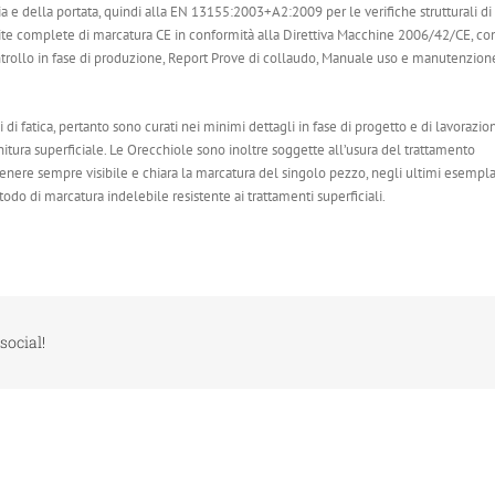
ia e della portata, quindi alla EN 13155:2003+A2:2009 per le verifiche strutturali di
ite complete di marcatura CE in conformità alla Direttiva Macchine 2006/42/CE, co
controllo in fase di produzione, Report Prove di collaudo, Manuale uso e manutenzion
di fatica, pertanto sono curati nei minimi dettagli in fase di progetto e di lavorazio
initura superficiale. Le Orecchiole sono inoltre soggette all’usura del trattamento
tenere sempre visibile e chiara la marcatura del singolo pezzo, negli ultimi esempla
odo di marcatura indelebile resistente ai trattamenti superficiali.
social!