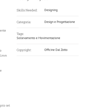
Skills Needed:
Designing
Categoria:
Design e Progettazione
iente
Tags:
Sollevamento e Movimentazione
Copyright:
Officine Dal Zotto
ro
o 31mm
le
golo set