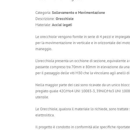
Categoria:
Sollevamento e Movimentazione
Descrizione:
Orecchiole
Materiale:
Acciai legati
Le orecchiole vengono fornite in serie di 4 pezzi e impiegat
per la movimentazione in verticale e in orizzontale dei moto
maneggio.
L’orecchiola presenta un occhione di sezione, equivalente
passante compreso tra 70mm e 80mm in elevazione da una s
per il passaggio delle viti M30 che la vincolano agli anell
Nella maggior parte dei casi sono ricavate da un unico blocco
pregiato quale 42CrMo4 UNI 10083-3, 39NiCrMo3 UNI 10083-3
utensile.
Le Orecchiole, qualora il materiale lo richiede, sono trattat
elettrolitica.
Il progetto è condotto in conformità alle specifiche riportate 