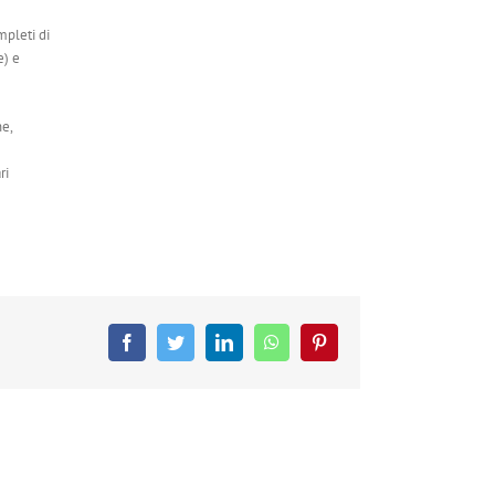
mpleti di
e) e
ne,
ri
Facebook
Twitter
LinkedIn
WhatsApp
Pinterest