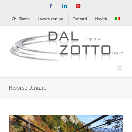
Skip
Facebook
LinkedIn
YouTube
to
content
Chi Siamo
Lavora con noi
Contatti
Novità
Risorse Umane