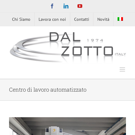
Skip
Facebook
LinkedIn
YouTube
to
content
Chi Siamo
Lavora con noi
Contatti
Novità
Centro di lavoro automatizzato