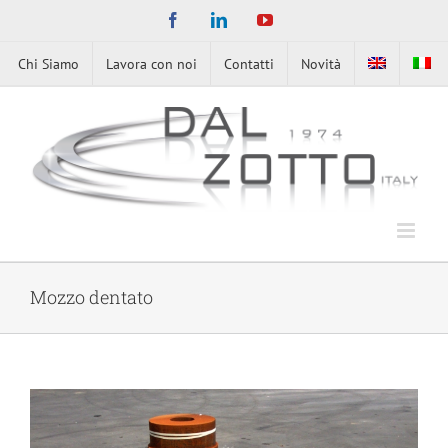
Skip
Facebook
LinkedIn
YouTube
to
content
Chi Siamo
Lavora con noi
Contatti
Novità
Mozzo dentato
View
Larger
Image