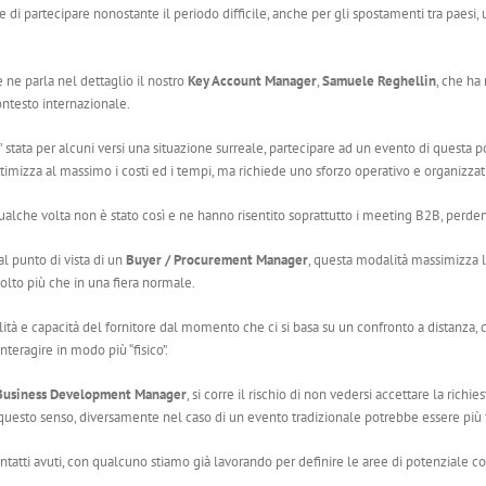
nde di partecipare nonostante il periodo difficile, anche per gli spostamenti tra pa
 ne parla nel dettaglio il nostro
Key Account Manager
,
Samuele Reghellin
, che ha
ntesto internazionale.
’ stata per alcuni versi una situazione surreale, partecipare ad un evento di questa
timizza al massimo i costi ed i tempi, ma richiede uno sforzo operativo e organizzat
alche volta non è stato così e ne hanno risentito soprattutto i meeting B2B, perdend
l punto di vista di un
Buyer / Procurement Manager
, questa modalità massimizza la
lto più che in una fiera normale.
ità e capacità del fornitore dal momento che ci si basa su un confronto a distanza,
interagire in modo più “fisico”.
 Business Development Manager
, si corre il rischio di non vedersi accettare la richie
questo senso, diversamente nel caso di un evento tradizionale potrebbe essere più fac
atti avuti, con qualcuno stiamo già lavorando per definire le aree di potenziale co