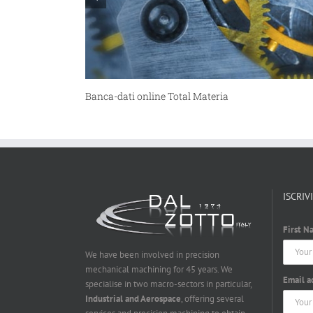
a
Incontro con il Cluster IR4I
ISCRIV
First N
We have been involved in precision
mechanical machining for 45 years. We
Email a
specialise in two macro-sectors in particular,
Industrial and Aerospace
, offering several