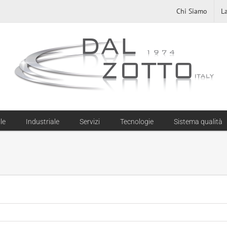
Chi Siamo
L
le
Industriale
Servizi
Tecnologie
Sistema qualità