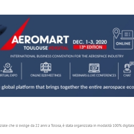
aziale che si svolge da 22 anni a Tolosa, è stata organizzata in modalità 100% digital